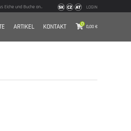
us Eiche und Buche an..
LOGIN
0
TE
ARTIKEL
KONTAKT
0,00
€