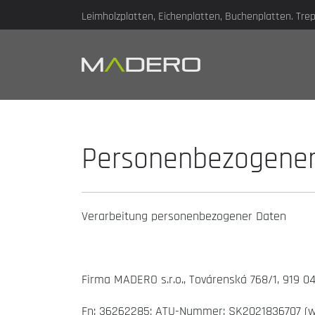
Leimholzplatten, Eichenplatten, Buchenplatten. Trepp
Personenbezogener
Verarbeitung personenbezogener Daten
Firma MADERO s.r.o., Továrenská 768/1, 919 0
Fn: 36262285; ATU-Nummer: SK2021836707 (wi