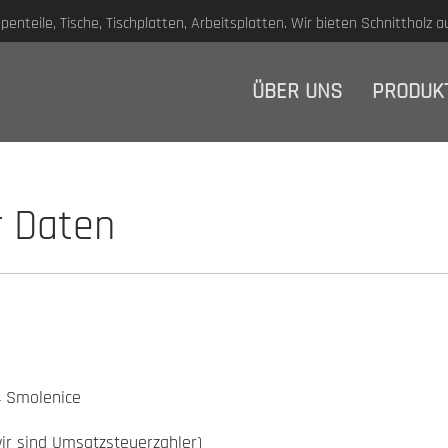
enteile, Tische, Tischplatten, Arbeitsplatten. Wir bieten Schnittholz a
ÜBER UNS
PRODUK
 Daten
4 Smolenice
r sind Umsatzsteuerzahler)