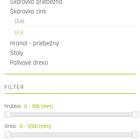
Škárovka priebežná
Škárovka cink
Dub
Buk
Hranol - priebežný
Stoly
Palivové drevo
FILTER
hrúbka:
šírka: