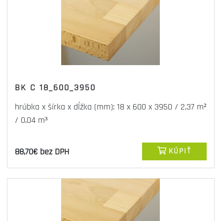
BK C 18_600_3950
hrúbka x šírka x dĺžka (mm): 18 x 600 x 3950 / 2,37 m²
/ 0,04 m³
88,70€ bez DPH
KÚPIŤ