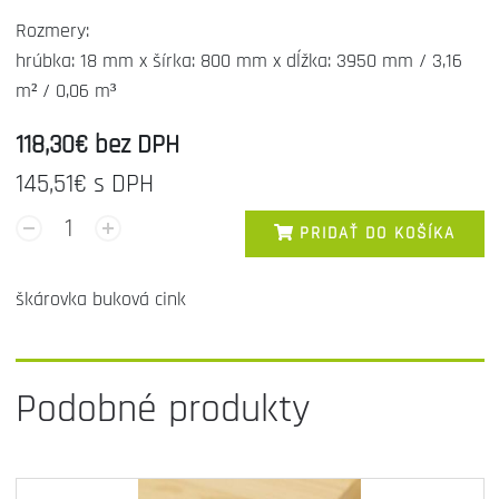
Rozmery:
hrúbka: 18 mm x šírka: 800 mm x dĺžka: 3950 mm / 3,16
m² / 0,06 m³
118,30€ bez DPH
145,51€ s DPH
PRIDAŤ DO KOŠÍKA
škárovka buková cink
Podobné produkty