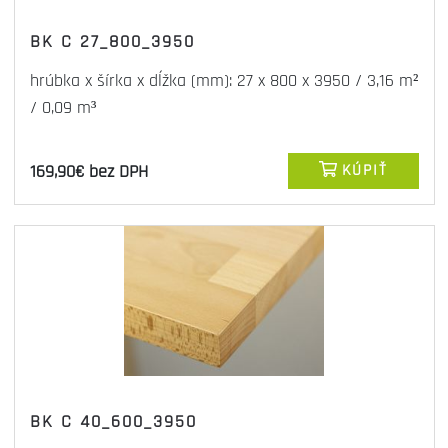
BK C 27_800_3950
hrúbka x šírka x dĺžka (mm): 27 x 800 x 3950 / 3,16 m²
/ 0,09 m³
169,90€ bez DPH
KÚPIŤ
BK C 40_600_3950