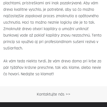
plachtami, prístreškami ani inak pozakrývané. Aby vám
drevo kvalitne vyschlo, je potrebné, aby sa čo možno
najčastejšie zopakoval proces zmoknutia a opätovného
uschnutia. Hoci to možno neznie logicky ale je to tak.
Zmoknuté drevo otvorí kapiláry a umožní uniknúť
bunkovej vode až pokiaľ kapiláry znovu nezaschnú. Tento
princíp sa využíva aj pri profesionálnom sušení reziva v
sušiarňach.
Ak vám teda niekto tvrdí, že vám drevo doma pri krbe za
pár týždňov krásne preschne, tak vás klame, alebo nevie
čo hovorí. Nedajte sa klamať!
Kontaktujte nás >>