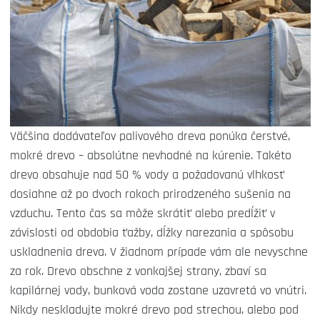
Väčšina dodávateľov palivového dreva ponúka čerstvé,
mokré drevo – absolútne nevhodné na kúrenie. Takéto
drevo obsahuje nad 50 % vody a požadovanú vlhkosť
dosiahne až po dvoch rokoch prirodzeného sušenia na
vzduchu. Tento čas sa môže skrátiť alebo predĺžiť v
závislosti od obdobia ťažby, dĺžky narezania a spôsobu
uskladnenia dreva. V žiadnom prípade vám ale nevyschne
za rok. Drevo obschne z vonkajšej strany, zbaví sa
kapilárnej vody, bunková voda zostane uzavretá vo vnútri.
Nikdy neskladujte mokré drevo pod strechou, alebo pod